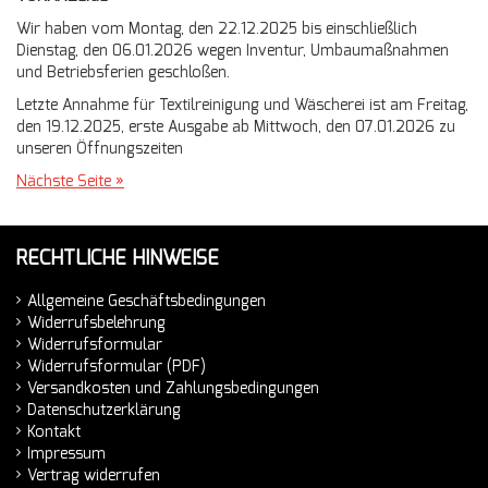
Wir haben vom Montag, den 22.12.2025 bis einschließlich
Dienstag, den 06.01.2026 wegen Inventur, Umbaumaßnahmen
und Betriebsferien geschloßen.
Letzte Annahme für Textilreinigung und Wäscherei ist am Freitag,
den 19.12.2025, erste Ausgabe ab Mittwoch, den 07.01.2026 zu
unseren Öffnungszeiten
Nächste Seite »
RECHTLICHE HINWEISE
Allgemeine Geschäftsbedingungen
Widerrufsbelehrung
Widerrufsformular
Widerrufsformular (PDF)
Versandkosten und Zahlungsbedingungen
Datenschutzerklärung
Kontakt
Impressum
Vertrag widerrufen