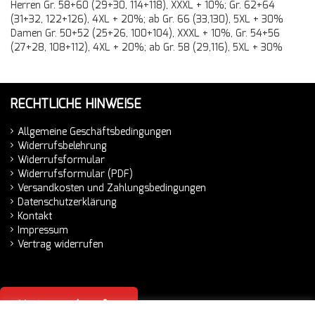
Herren Gr. 58+60 (29+30, 114+118), XXXL + 10%; Gr. 62+64
(31+32, 122+126), 4XL + 20%; ab Gr. 66 (33,130), 5XL + 30%
Damen Gr. 50+52 (25+26, 100+104), XXXL + 10%, Gr. 54+56
(27+28, 108+112), 4XL + 20%; ab Gr. 58 (29,116), 5XL + 30%
RECHTLICHE HINWEISE
Allgemeine Geschäftsbedingungen
Widerrufsbelehrung
Widerrufsformular
Widerrufsformular (PDF)
Versandkosten und Zahlungsbedingungen
Datenschutzerklärung
Kontakt
Impressum
Vertrag widerrufen
Vertrag widerrufen