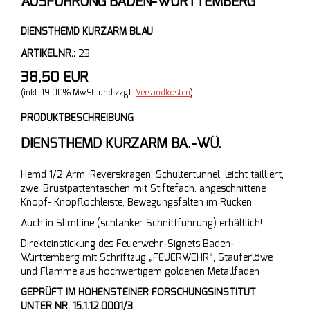
AUSFÜHRUNG BADEN-WÜRTTEMBERG
DIENSTHEMD KURZARM BLAU
ARTIKELNR.:
23
38,50 EUR
(inkl. 19,00% MwSt. und zzgl.
Versandkosten
)
PRODUKTBESCHREIBUNG
DIENSTHEMD KURZARM BA.-WÜ.
Hemd 1/2 Arm, Reverskragen, Schultertunnel, leicht tailliert,
zwei Brustpattentaschen mit Stiftefach, angeschnittene
Knopf- Knopflochleiste, Bewegungsfalten im Rücken
Auch in SlimLine (schlanker Schnittführung) erhältlich!
Direkteinstickung des Feuerwehr-Signets Baden-
Württemberg mit Schriftzug „FEUERWEHR“, Stauferlöwe
und Flamme aus hochwertigem goldenen Metallfaden
GEPRÜFT IM HOHENSTEINER FORSCHUNGSINSTITUT
UNTER NR. 15.1.12.0001/3