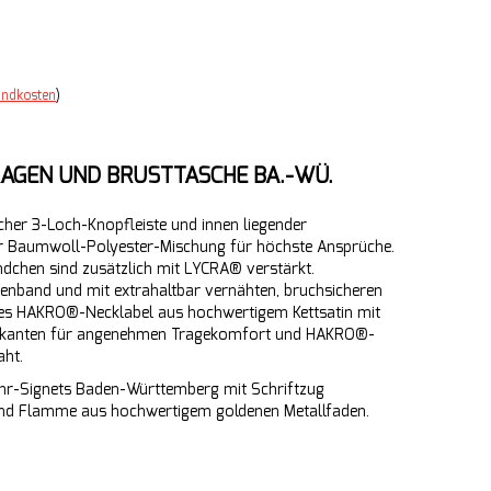
andkosten
)
AGEN UND BRUSTTASCHE BA.-WÜ.
cher 3-Loch-Knopfleiste und innen liegender
ter Baumwoll-Polyester-Mischung für höchste Ansprüche.
ndchen sind zusätzlich mit LYCRA® verstärkt.
enband und mit extrahaltbar vernähten, bruchsicheren
tes HAKRO®-Necklabel aus hochwertigem Kettsatin mit
ndkanten für angenehmen Tragekomfort und HAKRO®-
aht.
ehr-Signets Baden-Württemberg mit Schriftzug
d Flamme aus hochwertigem goldenen Metallfaden.