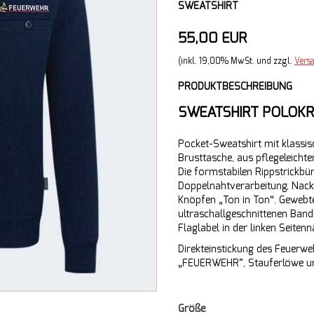
SWEATSHIRT
55,00 EUR
(inkl. 19,00% MwSt. und zzgl.
Vers
PRODUKTBESCHREIBUNG
SWEATSHIRT POLOKR
Pocket-Sweatshirt mit klassis
Brusttasche, aus pflegeleich
Die formstabilen Rippstrickbü
Doppelnahtverarbeitung, Nack
Knöpfen „Ton in Ton“. Geweb
ultraschallgeschnittenen Ba
Flaglabel in der linken Seitenn
Direkteinstickung des Feuerw
„FEUERWEHR”, Stauferlöwe un
Größe